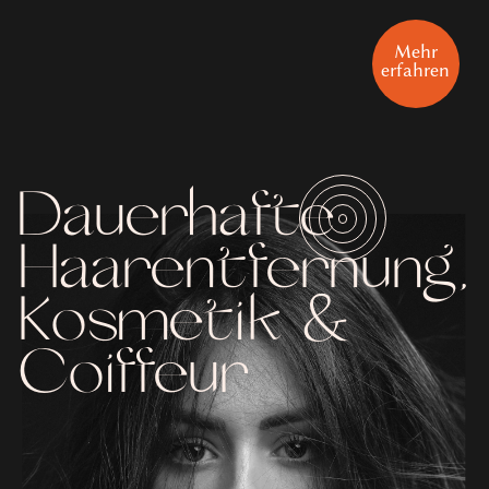
Mehr
erfahren
Dauerhafte
Haarentfernung,
Kosmetik &
Coiffeur