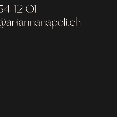
54 12 01
ariannanapoli.ch