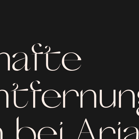
hafte
tfernun
 bei Ari