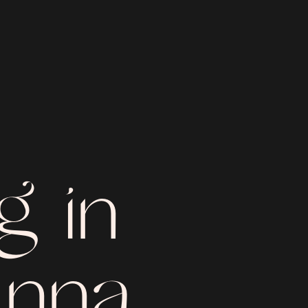
g in
anna