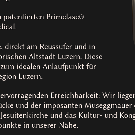
 patentierten Primelase®
ical.
e, direkt am Reussufer und in
orischen Altstadt Luzern. Diese
 zum idealen Anlaufpunkt für
gion Luzern.
hervorragenden Erreichbarkeit: Wir liege
rücke und der imposanten Museggmauer e
 Jesuitenkirche und das Kultur- und Ko
punkte in unserer Nähe.