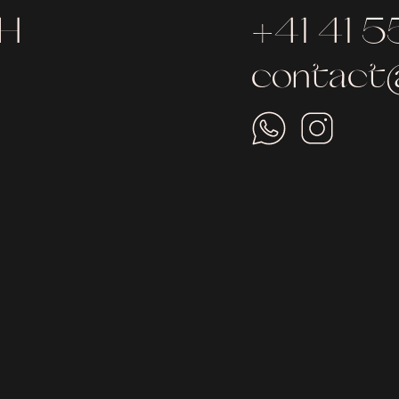
bH
+41 41 5
contact@