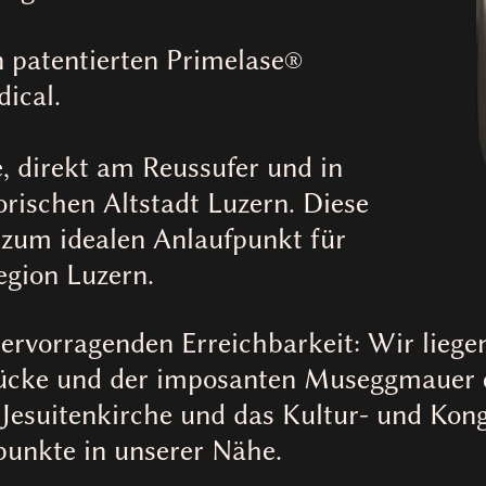
 patentierten Primelase®
ical.
e, direkt am Reussufer und in
orischen Altstadt Luzern. Diese
 zum idealen Anlaufpunkt für
gion Luzern.
hervorragenden Erreichbarkeit: Wir liege
rücke und der imposanten Museggmauer e
 Jesuitenkirche und das Kultur- und Ko
punkte in unserer Nähe.