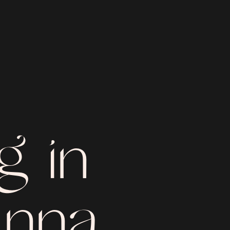
g in
anna