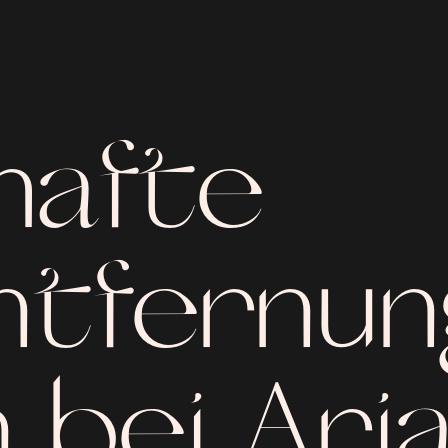
hafte
tfernun
 bei Ari