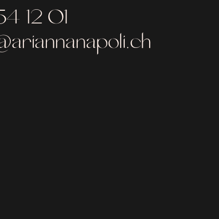
54 12 01
ariannanapoli.ch