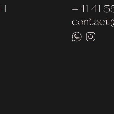
bH
+41 41 5
contact@