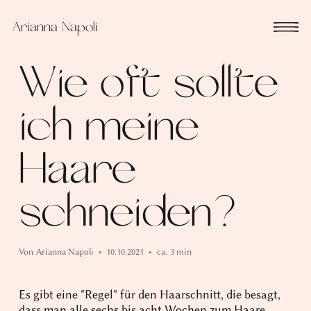
Arianna Napoli
Wie oft sollte
ich meine
Haare
schneiden?
Von
Arianna Napoli
•
10.10.2021
•
ca.
3 min
Es gibt eine "Regel" für den Haarschnitt, die besagt,
dass man alle sechs bis acht Wochen zum Haare