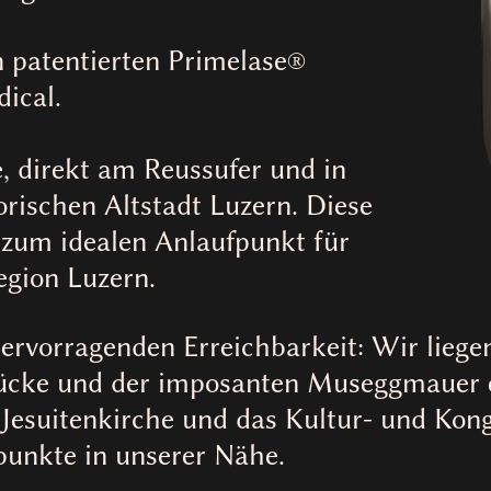
 patentierten Primelase®
ical.
e, direkt am Reussufer und in
orischen Altstadt Luzern. Diese
 zum idealen Anlaufpunkt für
gion Luzern.
hervorragenden Erreichbarkeit: Wir liege
rücke und der imposanten Museggmauer e
 Jesuitenkirche und das Kultur- und Ko
punkte in unserer Nähe.