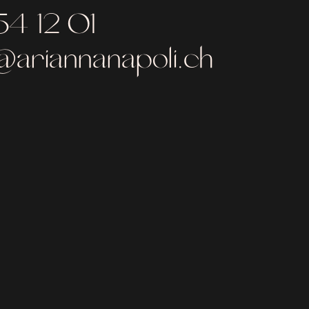
54 12 01
ariannanapoli.ch