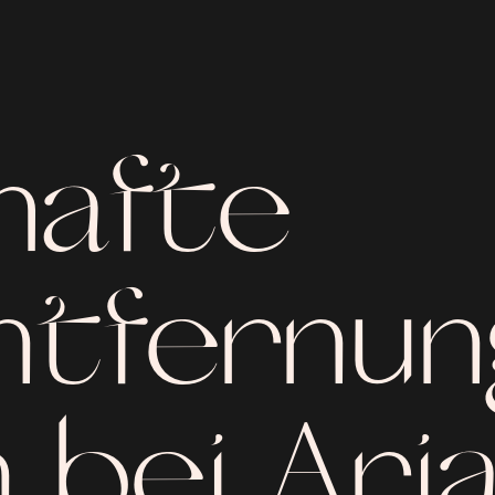
hafte
tfernun
 bei Ari