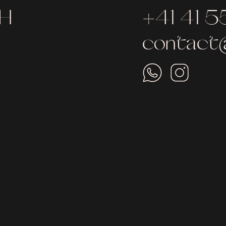
bH
+41 41 5
contact@