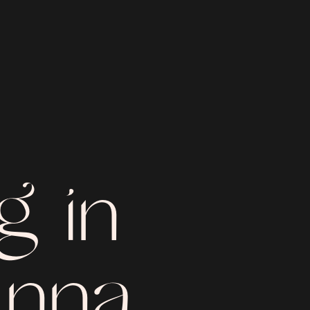
g in
anna