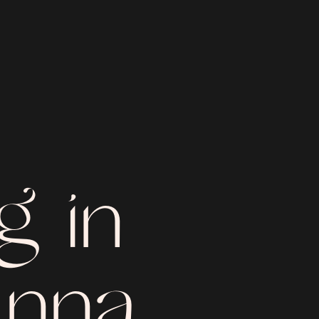
g in
anna