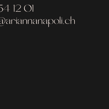
54 12 01
ariannanapoli.ch