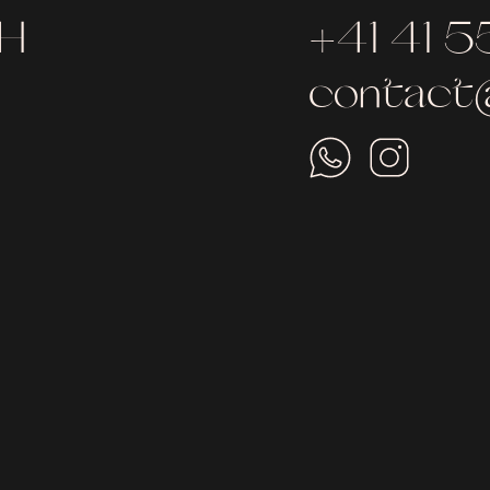
bH
+41 41 5
contact@