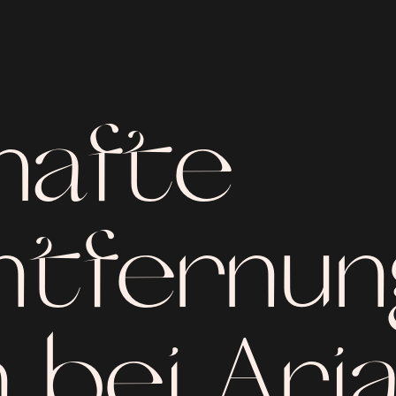
hafte
tfernun
 bei Ari