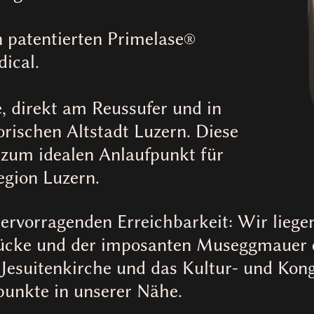
 patentierten Primelase®
ical.
e, direkt am Reussufer und in
orischen Altstadt Luzern. Diese
 zum idealen Anlaufpunkt für
gion Luzern.
hervorragenden Erreichbarkeit: Wir liege
rücke und der imposanten Museggmauer e
 Jesuitenkirche und das Kultur- und Ko
punkte in unserer Nähe.