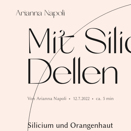
Arianna Napoli
Mit Si
Dellen
Von
Arianna Napoli
•
12.7.2022
•
ca.
5 min
Silicium und Orangenhaut