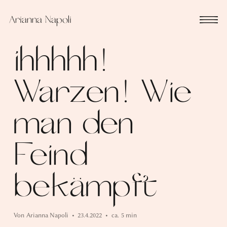
Arianna Napoli
ihhhhh!
Warzen! Wie
man den
Feind
bekämpft
Von
Arianna Napoli
•
23.4.2022
•
ca.
5 min