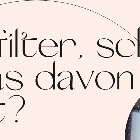
ilter, s
as davon
t?