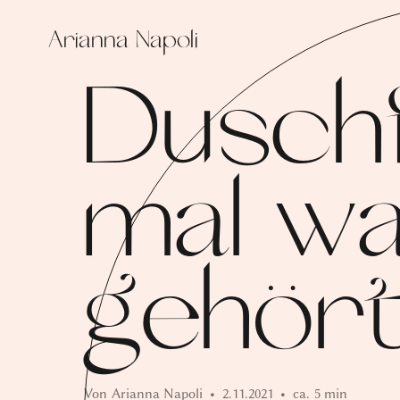
Arianna Napoli
Duschf
mal w
gehör
Von
Arianna Napoli
•
2.11.2021
•
ca.
5 min