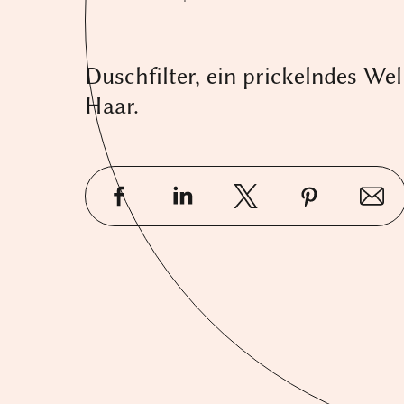
Duschfilter, ein prickelndes We
Haar.